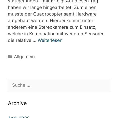
stattgefunden – mit Erfolg! Auf diesen Tag
haben wir lange hingearbeitet: Zum einen
musste der Quadrocopter samt Hardware
aufgebaut werden. Hierbei kommt unter
anderem eine Stereokamera zum Einsatz,
welche in Kombination mit weiteren Sensoren
die relative …
Weiterlesen
Kategorien
Allgemein
Suche
nach:
Archive